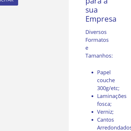
para a
sua
Empresa
Diversos
Formatos
e
Tamanhos:
Papel
couche
300g/etc;
Laminações
fosca;
Verniz;
Cantos
Arredondados