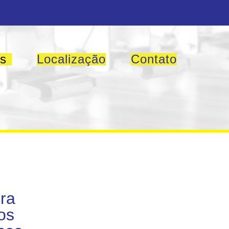
os
Localização
Contato
ra
os