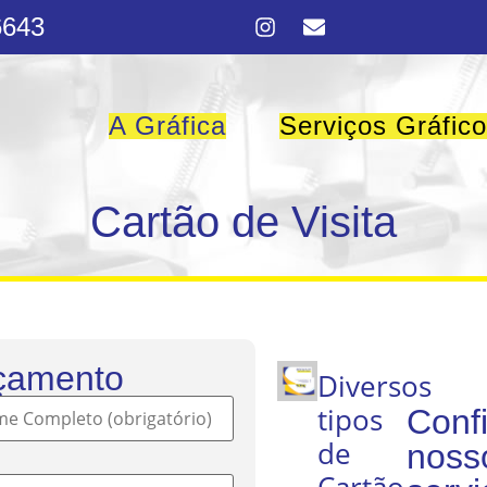
6643
A Gráfica
Serviços Gráfic
Cartão de Visita
çamento
Diversos
tipos
Confi
de
noss