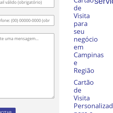
Cartão
servi
de
Visita
para
seu
negócio
em
Campinas
e
Região
Cartão
de
Visita
Personaliza