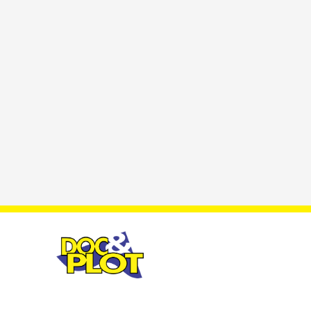
Doc & Plot –
ACEITA
Primeira em
CARTÕE
Plotagem e
Impressão