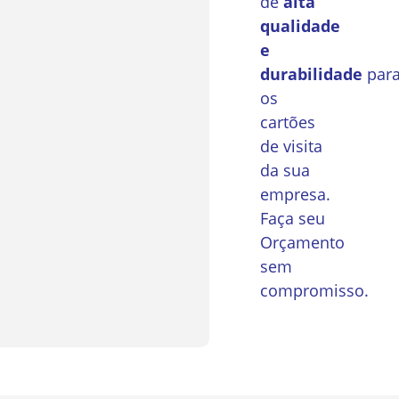
de
alta
qualidade
e
durabilidade
par
os
cartões
de visita
da sua
empresa.
Faça seu
Orçamento
sem
compromisso.