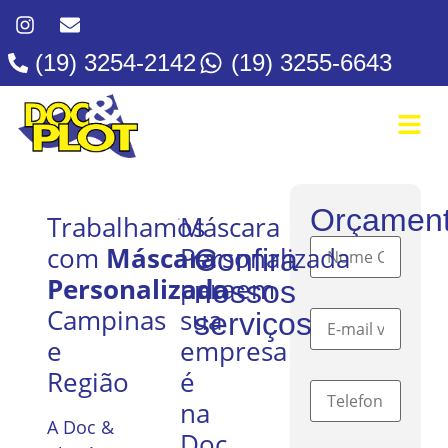
(19) 3254-2142
(19) 3255-6643
Orçamen
Trabalhamos
Máscara
com
Máscara
Personalizada
Confira
Personalizada
para
em
nossos
Campinas
sua
serviços
e
empresa
Região
é
na
A Doc &
Doc